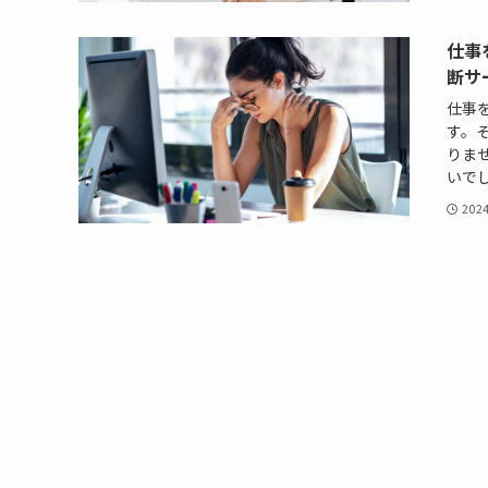
仕事
断サ
仕事
す。
りま
いでし
202