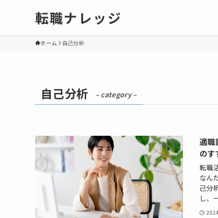
転職ナレッジ
ホーム
自己分析
自己分析
– category –
適職
のす
転職
なん
己分
し、一
202