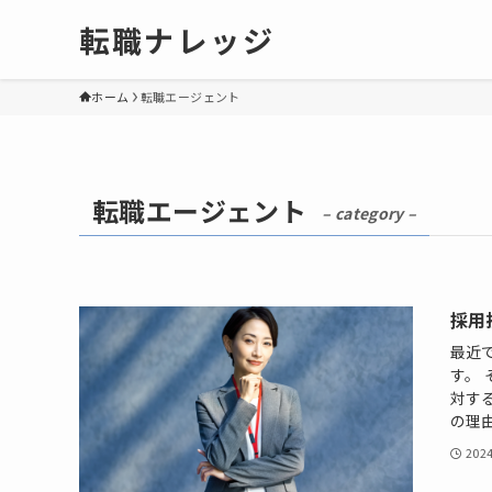
転職ナレッジ
ホーム
転職エージェント
転職エージェント
– category –
採用
最近
す。
対す
の理由
202