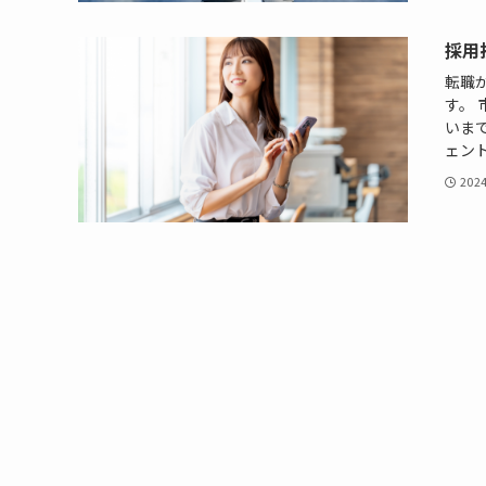
採用
転職
す。
いま
ェント
202