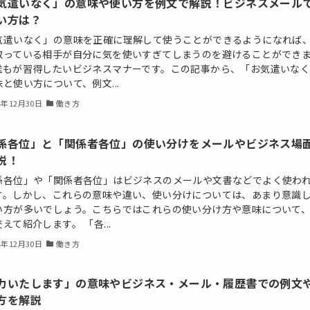
気遣いなく」の意味や使い方を例文で解説！ビジネスメール
い方は？
気遣いなく」の意味を正確に理解して使うことができるようになれば
取っている相手が自分に気を使いすぎてしまうのを避けることができ
誰もが習得したいビジネスマナーです。この記事から、「お気遣いな
と使い方について、例文...
4年12月30日
働き方
係各位」と「関係者各位」の使い分けをメールやビジネス場
説！
係各位」や「関係者各位」はビジネスのメールや文書などでよく使わ
す。しかし、これらの意味や違い、使い分けについては、あまり意識
い方が多いでしょう。こちらではこれらの使い分け方や意味について
えて紹介します。 「各...
4年12月30日
働き方
力いたします」の意味やビジネス・メール・履歴書での例文
方を解説