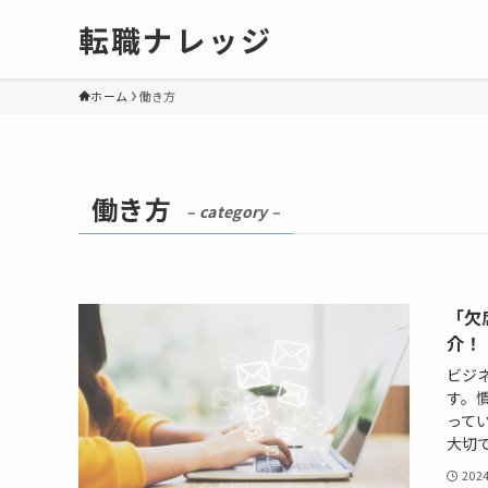
転職ナレッジ
ホーム
働き方
働き方
– category –
「欠
介！
ビジ
す。
って
大切で
202