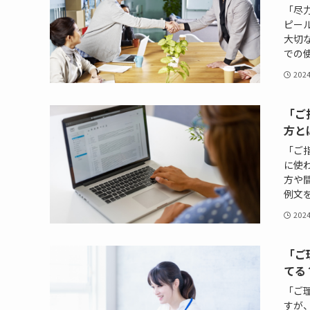
「尽
ピー
大切
での使
202
「ご
方と
「ご
に使
方や
例文を
202
「ご
てる
「ご
すが