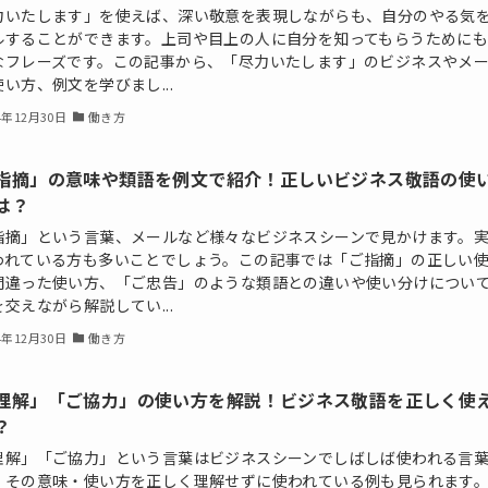
力いたします」を使えば、深い敬意を表現しながらも、自分のやる気
ルすることができます。上司や目上の人に自分を知ってもらうために
なフレーズです。この記事から、「尽力いたします」のビジネスやメ
い方、例文を学びまし...
4年12月30日
働き方
指摘」の意味や類語を例文で紹介！正しいビジネス敬語の使
は？
指摘」という言葉、メールなど様々なビジネスシーンで見かけます。
われている方も多いことでしょう。この記事では「ご指摘」の正しい
間違った使い方、「ご忠告」のような類語との違いや使い分けについ
交えながら解説してい...
4年12月30日
働き方
理解」「ご協力」の使い方を解説！ビジネス敬語を正しく使
？
理解」「ご協力」という言葉はビジネスシーンでしばしば使われる言
、その意味・使い方を正しく理解せずに使われている例も見られます