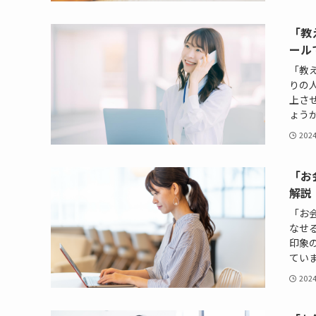
「教
ール
「教
りの
上さ
ょうか
202
「お
解説
「お
なせ
印象
ていま
202