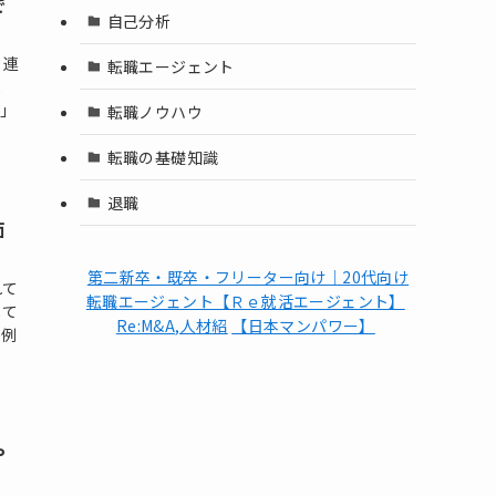
で
自己分析
、連
転職エージェント
ま
く」
転職ノウハウ
転職の基礎知識
退職
面
第二新卒・既卒・フリーター向け｜20代向け
れて
転職エージェント【Ｒｅ就活エージェント】
して
Re:M&A,人材紹
【日本マンパワー】
、例
や