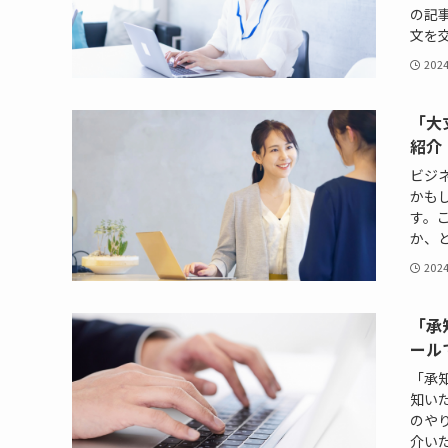
の記
文を交
202
「大
紹介
ビジ
かも
す。
か、と
202
「承
ール
「承
知い
のや
介いた