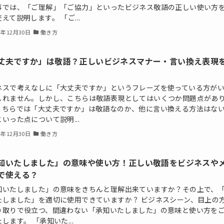
事では、「ご理解」「ご協力」といったビジネス敬語の正しい使い方
えて説明します。 「ご...
4年12月30日
働き方
丈夫ですか」は敬語？正しいビジネスマナー・言い換え表現
ネスで考えなしに「大丈夫ですか」というフレーズを使っている方が
しれません。しかし、こちらは敬語表現としてはいくつか問題点があ
こちらでは「大丈夫ですか」は敬語なのか、他に言い換える方法はな
いった点について説明...
4年12月30日
働き方
知いたしました」の意味や使い方！正しい敬語をビジネスや
で使える？
知いたしました」の意味をきちんと理解出来ていますか？その上で、
たしました」を適切に使用できていますか？ ビジネスシーン、目上の
り取りで役立つ、間違わない「承知いたしました」の意味と使い方を
します。 「承知いた...