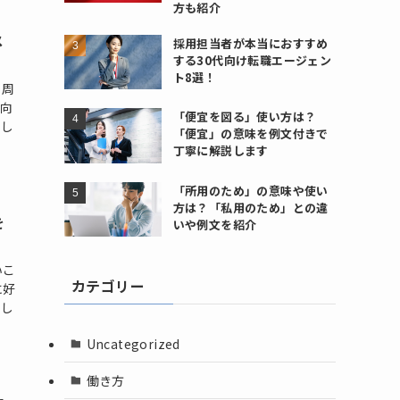
方も紹介
メ
採用担当者が本当におすすめ
する30代向け転職エージェン
ト8選！
、周
を向
「便宜を図る」使い方は？
でし
「便宜」の意味を例文付きで
丁寧に解説します
「所用のため」の意味や使い
方は？「私用のため」との違
を
いや例文を紹介
いこ
カテゴリー
に好
にし
Uncategorized
働き方