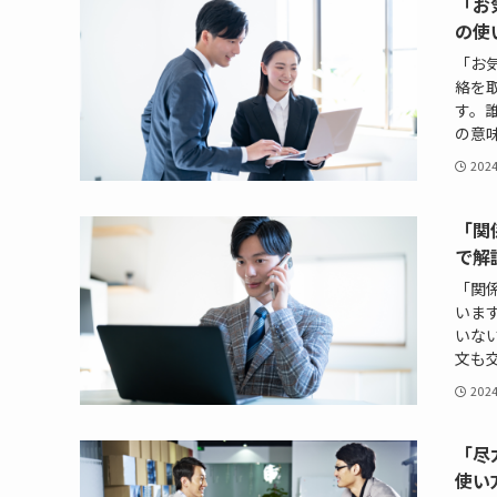
「お
の使
「お
絡を
す。
の意味
202
「関
で解
「関
いま
いな
文も交
202
「尽
使い